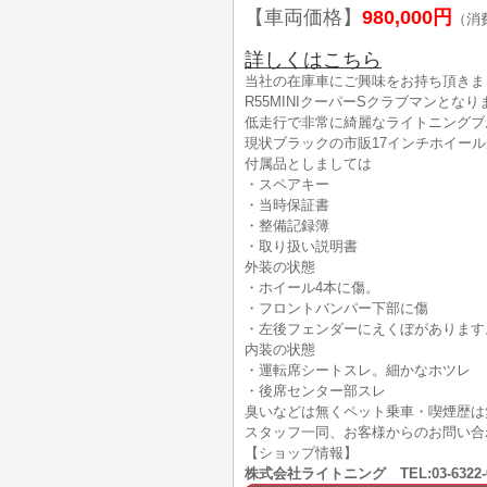
【車両価格】
980,000円
（消
詳しくはこちら
当社の在庫車にご興味をお持ち頂きま
R55MINIクーパーSクラブマンとなり
低走行で非常に綺麗なライトニングブ
現状ブラックの市販17インチホイー
付属品としましては
・スペアキー
・当時保証書
・整備記録簿
・取り扱い説明書
外装の状態
・ホイール4本に傷。
・フロントバンパー下部に傷
・左後フェンダーにえくぼがあります
内装の状態
・運転席シートスレ。細かなホツレ
・後席センター部スレ
臭いなどは無くペット乗車・喫煙歴は
スタッフ一同、お客様からのお問い合
【ショップ情報】
株式会社ライトニング TEL:03-632