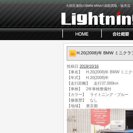
大田区蒲田のBMW MINIの高額買取・販売店
H.20(2008)年 BMW ミ
投稿日
2019/10/16
【車名】 H.20(2008)年 BMW 
【年式】 H.20(2008)年
【走行距離】 走行37,000km
【車検】 2年車検整備付
【カラー】 ライトニング・ブルー
【修復歴】 なし
【地域】 東京都